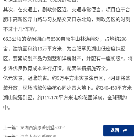
其次，在交通上，剧政务区近，交通非常便当，项目位于合
肥市高新区浮山路与习友路交叉口东北角，到政务区的时刻
不过十几*车程。
66.3公顷的安闲湖面与8500亩原生山林连绵处，占地约298
亩，建筑面积约19万平方米，为合肥罕见湖山低密度纯墅
区，要紧规划产品为别墅和洋房财产，并配有一座初级*，将
引进优良教育成本进行打造，配套举措措施齐全。
亿元实景，冠鼎皖省。约5万平方米实景演示区，4月即将盛
装开放，现场感触传染核心同步昌大地下。约240-450平方米
湖山院落别墅，约117-170平方米电梯花圃洋房，全球预约
中。
上一篇：
龙湖西宸原著别墅300平
返回
下一篇：
海亮九台别墅600平