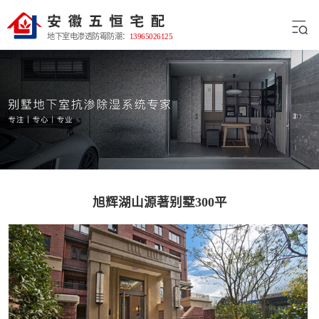
地下室电渗透防霉防潮：
13965026125
旭辉湖山源著别墅300平